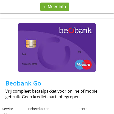
N26 Standard
Mobiele rekening met virtuele of fysieke debetkaart.
Maak zelf subrekeningen aan en stel doelen in.
Service
Beheerkosten
Rente
0,00 €
0,00 %
» Meer info