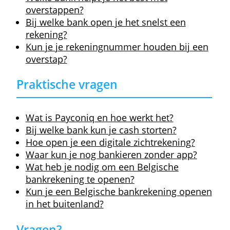
zichtrekeningen
Een zichtrekening openen
Kan ik online een zichtrekening openen
?
Zeker, dat kan via deze website. In een paa
minuten heb je een zichtrekening. De
bevestiging krijg je een tijdje later.
Mag iedereen een zichtrekening openen
?
Ja — als je 18 jaar of ouder bent, tenminste
Als je jonger bent heb je de goedkeuring v
je ouders nodig. Ben je tussen 18 en 25, d
is een gratis
jongerenrekening
interessant.
Hoe kan ik zorgeloos overstappen
?