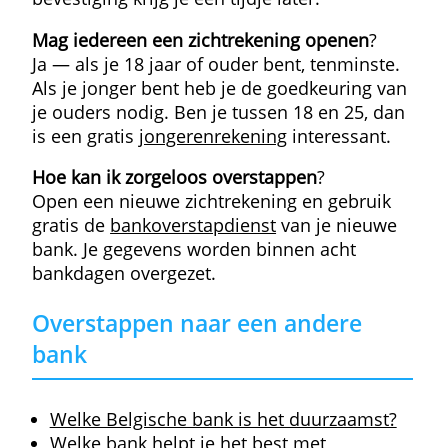
twee betaalkaarten en je beheert je rekeni
zelf — online of via de mobiele applicaties
van de bank.
Lees ook
Hoelang duurt een overschrijving?
Wat kun je met een rekening van N26?
Wat kun je met een rekening van Revolut
Wat zijn instantbetalingen en wat kosten
ze?
Veelgestelde vragen
De meest gestelde vragen over (online)