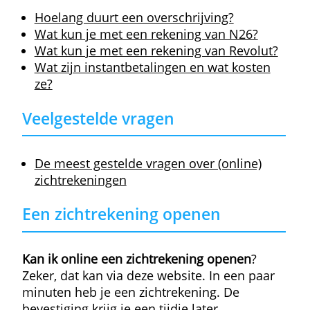
Belgische zichtrekening heeft zijn eigen
opties, mogelijkheden en kosten. Lees en
vergelijk dus goed voor je een rekening
opent.
De bekendere banken zijn bijvoorbeeld iet
duurder. Ze hebben wel de meeste lokette
en automaten en je kunt er ook nog op
papier bankieren. Andere spelers, zoals
Deutsche Bank, ING of Argenta, rekenen
weinig aan voor verrichtingen en meestal
kun je er een gratis kredietkaart aanvragen
De belangrijkste eigenschappen zijn
tegenwoordig wel zo goed als overal
hetzelfde: een rekening openen is bij de
meeste banken gratis, als je dat wil krijg je