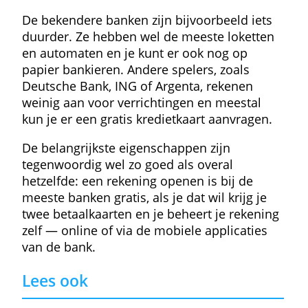
natuurlijke personen van boven de 18.
Service
Beheerkosten
Rente
22,80 €
0,00 %
» Meer info
Meer resultaten
Hoeveel kost een zichtrekening?
Hangt ervan af wat je belangrijk vindt. Elke