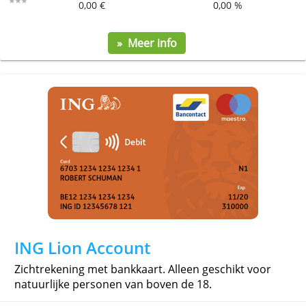
Beobank Go
Vrij compleet betaalpakket voor online of mobiel
gebruik. Geen kredietkaart inbegrepen.
Service
Beheerkosten
Rente
0,00 €
0,00 %