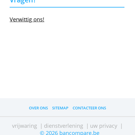
Open een nieuwe zichtrekening en gebruik
gratis de
bankoverstapdienst
van je nieuw
bank. Je gegevens worden binnen acht
bankdagen overgezet.
Overstappen naar een andere
bank
Welke Belgische bank is het duurzaamst
Welke bank helpt je het best met
overstappen?
Bij welke bank open je het snelst een
rekening?
Kun je je rekeningnummer houden bij e
overstap?