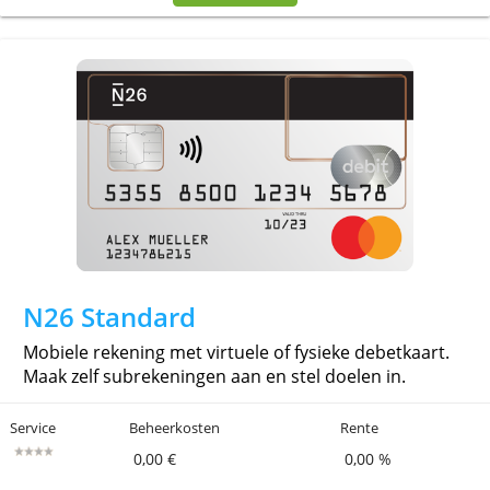
Revolut Zichtrekening
Engelstalig. Gratis met een gepersonaliseerde kaart,
een vereenvoudigde app en zeer voordelige
buitenlandse betalingen. Bovendien krijg je cash
en kortingen.
Service
Beheerkosten
Rente
0,00 €
0,00 %
» Meer info