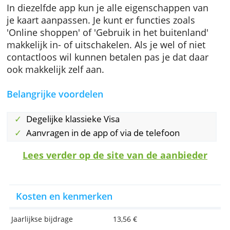
Om deze kaart aan te vragen heb je een
rekening nodig bij Hello Bank. Als je die hebt 
je in de Hello Bank-app op 'Producten
toevoegen' om een kredietkaart te bestellen. 
je liever met een mens praat kun je ook een
Hello Team bellen.
In diezelfde app kun je alle eigenschappen v
je kaart aanpassen. Je kunt er functies zoals
'Online shoppen' of 'Gebruik in het buitenlan
makkelijk in- of uitschakelen. Als je wel of nie
contactloos wil kunnen betalen pas je dat da
ook makkelijk zelf aan.
Belangrijke voordelen
Degelijke klassieke Visa