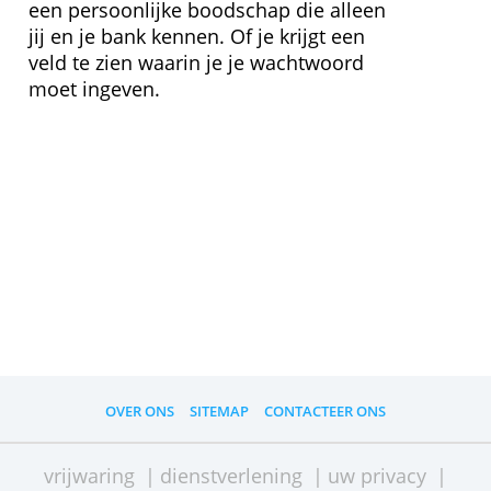
Veilig betalen
Je aankopen zijn veilig als je het logo
‘Verified by Visa’ ziet. Als je betaalt op
een website met Verified by Visa kan je
bank kijken of jij het bent en of je
gegevens veilig zijn. Je ziet bijvoorbeeld
een persoonlijke boodschap die alleen
jij en je bank kennen. Of je krijgt een
veld te zien waarin je je wachtwoord
moet ingeven.