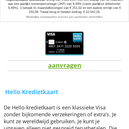
Let op, geld lenen kost ook geld.
Representatief voorbeeld:
lening van 9.000 EUR met een looptijd van 42 
aan een jaarlijks kostenpercentage (JKP) van 9,49% (vaste jaarlijkse debet
9,49%). U betaalt 41 maandaflossingen van € 251,02 en een laatste termijn
250,98. Totaal terug te betalen bedrag: € 10.542,26.
Werkelijke voorwaarden kunnen per aanbieder verschillen.
aanvragen
Hello Kredietkaart