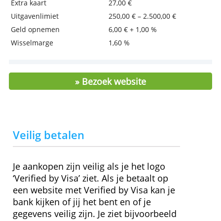
Aanvragen in de app of via de telefoon
Lees verder op de site van de aanbied
Kosten en kenmerken
Jaarlijkse bijdrage
13,56 €
Extra kaart
27,00 €
Uitgavenlimiet
250,00 € – 2.500,00 €
Geld opnemen
6,00 € + 1,00 %
Wisselmarge
1,60 %
» Bezoek website