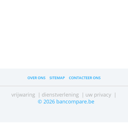
Wat met beurs- of
dividendenbelasting?
Bij Binck betaal je geen beurstaks bij
aan- of verkoop. Ook de
dividendenbelasting valt weg. Alleen
wanneer je deelbewijzen in het
obligatiefonds verkoopt betaal je 30 %
meerwaardebelasting.