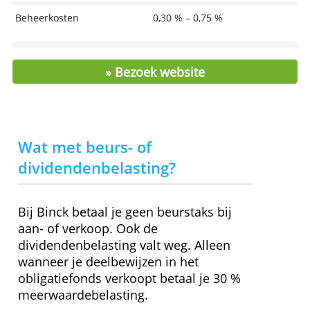
Je hoeft zelf niets te doen
Een beleggingsportefeuille aangepast aan
de markt
Altijd je vermogen en portefeuille online
nakijken
> Nu beginnen beleggen bij Binck!
Kosten en kenmerken
Beheerkosten
0,30 % – 0,75 %
» Bezoek website