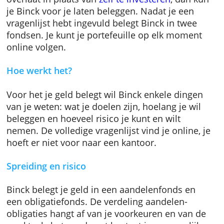
beleggen.
Als je de beurs liever aan een ervaren team
overlaat in plaats van
zelf te investeren
, dan 
je Binck voor je laten beleggen. Nadat je een
vragenlijst hebt ingevuld belegt Binck in twe
fondsen. Je kunt je portefeuille op elk mome
online volgen.
Hoe werkt het?
Voor het je geld belegt wil Binck enkele ding
van je weten: wat je doelen zijn, hoelang je w
beleggen en hoeveel risico je kunt en wilt
nemen. De volledige vragenlijst vind je online
hoeft er niet voor naar een kantoor.