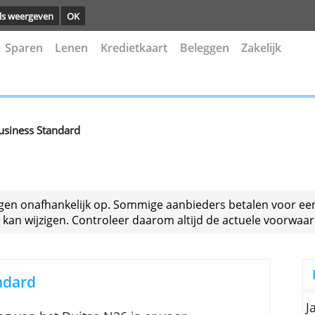
ng.
Details weergeven
OK
kening
Sparen
Lenen
Kredietkaart
Beleggen
N26 Business Standard
>
gelijkingen onafhankelijk op. Sommige aanbieders be
ormatie kan wijzigen. Controleer daarom altijd de a