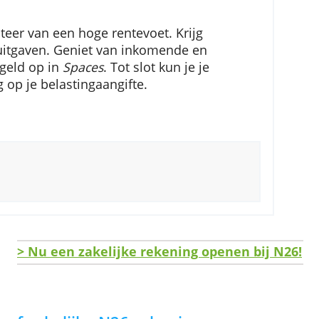
t bestellen. Je betaalt alleen kosten voor de
 al je (zakelijke) aankopen met deze kaart en je
 profiteer van een hoge rentevoet. Krijg
op je uitgaven. Geniet van inkomende en
eel je geld op in
Spaces
. Tot slot kun je je
eiding op je belastingaangifte.
rten
Secure