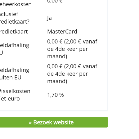
Jaarlijkse
0,00 €
beheerkosten
Inclusief
oon
Ja
kredietkaart?
Kredietkaart
MasterCard
0,00 € (2,00 € v
Geldafhaling
de 4de keer per
dat
EU
maand)
0,00 € (2,00 € v
on
Geldafhaling
de 4de keer per
buiten EU
maand)
Wisselkosten
1,70 %
niet-euro