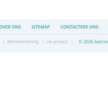
ancers die zaken doen onder hun eigen naam.
OVER ONS
SITEMAP
CONTACTE
jwaring
|
dienstverlening
|
uw privacy
|
©