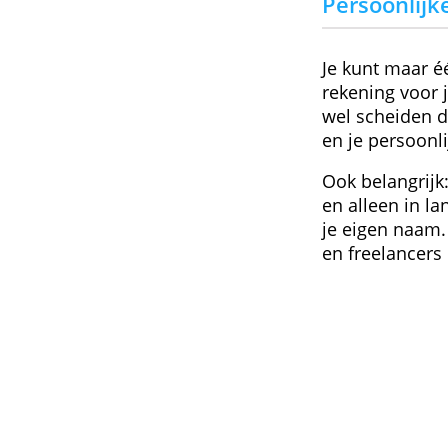
Persoo
Je kunt 
rekening
wel sche
en je pe
Ook bela
en allee
je eigen