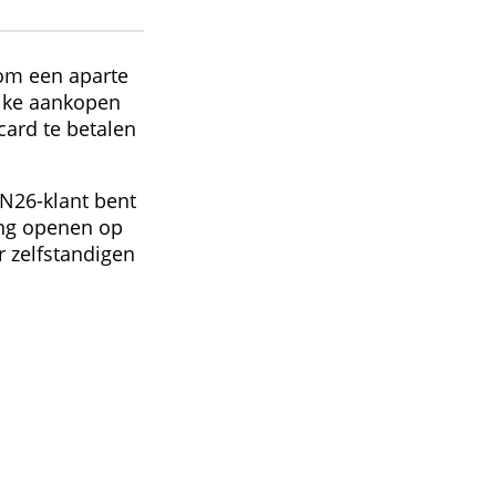
 bij N26!
iet mogelijk om een aparte
lijke en zakelijke aankopen
et je Mastercard te betalen
t.
s je nog geen N26-klant bent
t je de rekening openen op
geschikt voor zelfstandigen