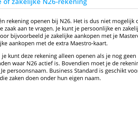
> Nu een zakelijke rekening openen
nlijke of zakelijke N26-rekening
maar één rekening openen bij N26. Het is dus n
 voor je zaak aan te vragen. Je kunt je persoon
iden door bijvoorbeeld je zakelijke aankopen m
rsoonlijke aankopen met de extra Maestro-kaar
ngrijk: je kunt deze rekening alleen openen al
n in landen waar N26 actief is. Bovendien moe
 naam. Je persoonsnaam. Business Standard is 