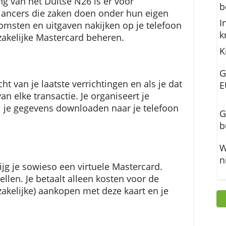
s Standard
 rekening van het Duitse N26 is er voor
en freelancers die zaken doen onder hun eigen
ijke inkomsten en uitgaven nakijken op je telef
an je zakelijke Mastercard beheren.
 overzicht van je laatste verrichtingen en als je 
ting van elke transactie. Je organiseert je
 kunt al je gegevens downloaden naar je telefo
ing krijg je sowieso een virtuele Mastercard.