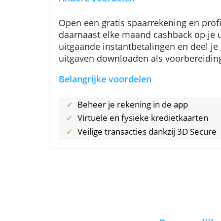
Daarnaast kun je een fysieke kaar
verzending. Je krijgt cashback op
online aankopen zijn veilig.
Andere voordelen
Open een gratis spaarrekening en
daarnaast elke maand cashback 
uitgaande instantbetalingen en d
uitgaven downloaden als voorber
Belangrijke voordelen
Beheer je rekening in de app
Virtuele en fysieke kredietkaa
Veilige transacties dankzij 3D 