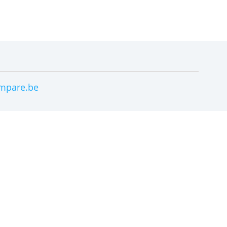
ER ONS
 2026 bancompare.be