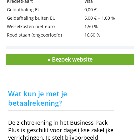
> Nu een zakelijke rekening openen bi
Belfius!
Kosten en kenmerken
Jaarlijkse beheerkosten
95,52 € / 102,60 €
Inclusief kredietkaart?
Ja
Kredietkaart
Visa
Geldafhaling EU
0,00 €
Geldafhaling buiten EU
5,00 € + 1,00 %
Wisselkosten niet-euro
1,50 %
Rood staan (ongeoorloofd)
16,60 %