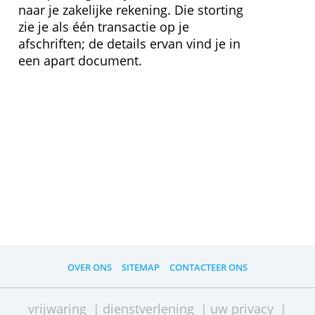
096’- of een scharnierrekening aan
koppelen.
Wat is het 096-systeem?
Een 096-rekening of een
scharnierrekening is een aparte
rekening, een pot, waarvan het nummer
begint met 096. Handig wanneer je veel
kleine betalingen krijgt waar je een lijst
van wil bijhouden. De bank bundelt alle
transacties op deze rekening en één
keer per dag schrijft ze het totaal over
naar je zakelijke rekening. Die storting
zie je als één transactie op je
afschriften; de details ervan vind je in