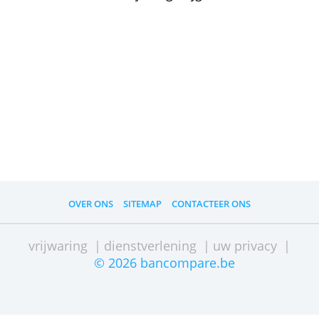
Waar kan ik mijn rekening(en)
nakijken?
Online bij ‘Mijn Rekeningen’ kun je je
bestaande rekeningen zien en je opent
er makkelijk een nieuwe. Je ziet er je
ontvangen intresten en je kunt
berekenen hoeveel je nog krijgt.