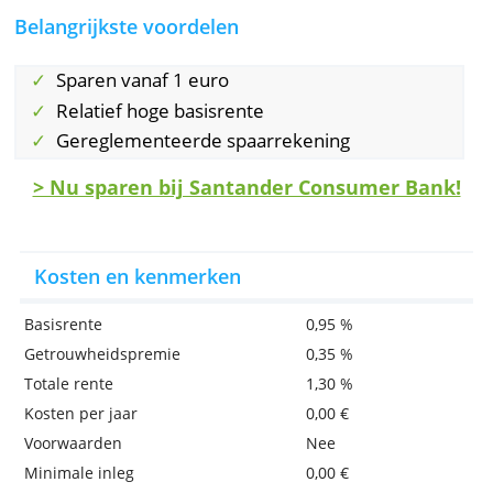
Vision open je makkelijk online. Als je je eID 
een identificatieapp zoals Itsme gebruikt gaa
het nog sneller. Anders vul je je gegevens zel
in. Santander heeft video's met uitleg en
voorbeelden.
Belangrijkste voordelen
Sparen vanaf 1 euro
Relatief hoge basisrente
Gereglementeerde spaarrekening
> Nu sparen bij Santander Consumer Ba