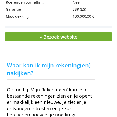
Kosten en kenmerken
Basisrente
0,95 %
Getrouwheidspremie
0,35 %
Totale rente
1,30 %
Kosten per jaar
0,00 €
Voorwaarden
Nee
Minimale inleg
0,00 €
Roerende voorheffing
Nee
Garantie
ESP (ES)
Max. dekking
100.000,00 €
» Bezoek website