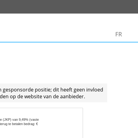
Zakelijk
talen voor een gesponsorde positie; dit heeft geen 
ctuele voorwaarden op de website van de aanbieder.
rlijks kostenpercentage (JKP) van 9,49% (vaste