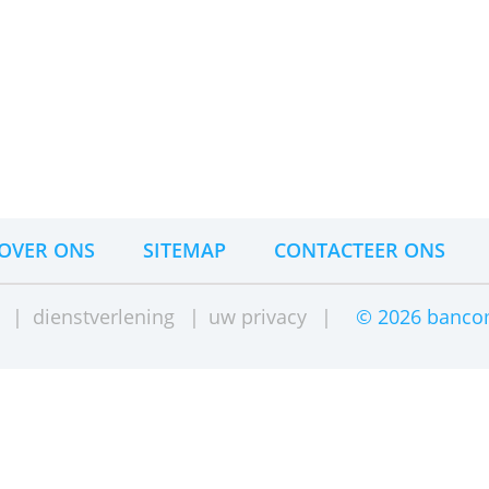
voorbeeld oude tweedehandsmotor
tors ouder dan 36 maanden
. Leen je in dit gev
 het JKP 3,09% en de debetrentevoet 3,83%. Je 
10.801,44 euro na 48 maanden.