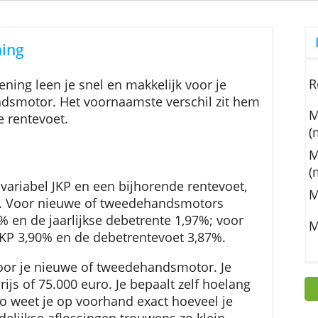
etrente: 9,49%). U betaalt 41 maandaflossingen van € 251,02 en een laatste termijn
10.542,26.
Werkelijke voorwaarden kunnen per aanbieder verschil
orlening
otorlening leen je snel en makkelijk voor je
edehandsmotor. Het voornaamste verschil zit 
ge en de rentevoet.
ing
t een variabel JKP en een bijhorende rentevoet
 je motor. Voor nieuwe of tweedehandsmotors
KP 1,99% en de jaarlijkse debetrente 1,97%; voo
t het JKP 3,90% en de debetrentevoet 3,87%.