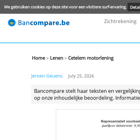
We gebruiken cookies op deze site voor een vlottere surf-ervari
Zichtre
Home
Lenen
Cetelem motorlening
>
>
Jeroen Geuens
July 25, 2026
Bancompare stelt haar teksten en ver
op onze inhoudelijke beoordeling. Inf
Representatie