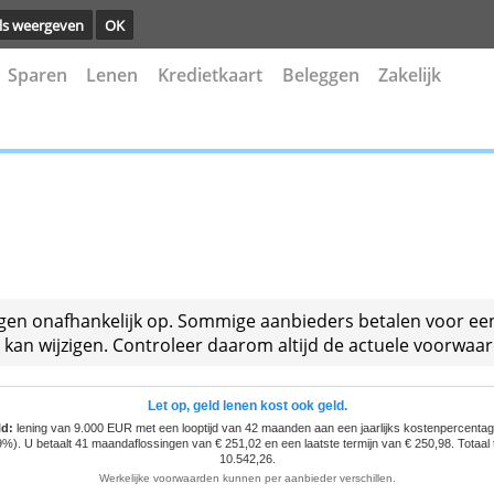
ng.
Details weergeven
OK
kening
Sparen
Lenen
Kredietkaart
Beleggen
gelijkingen onafhankelijk op. Sommige aanbieders be
ormatie kan wijzigen. Controleer daarom altijd de a
Let op, geld lenen kost ook geld.
f voorbeeld:
lening van 9.000 EUR met een looptijd van 42 maanden aan een jaa