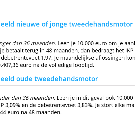
 leeftijd van je motor
singen door een voorschot te betalen
Lees verder op de site van de aa
voorbeeld nieuwe of jonge tweedeh
tors jonger dan 36 maanden
. Leen je 10.000 e
ren en je betaalt terug in 48 maanden, dan bed
arlijkse debetrentevoet 1,97. Je maandelijkse 
uro; 10.407,36 euro na de volledige looptijd.