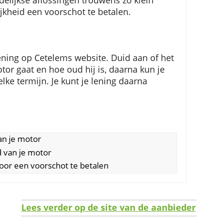
lenen voor je nieuwe of tweedehandsmotor. Je
oopprijs of 75.000 euro. Je bepaalt zelf hoela
jd vast. Zo weet je op voorhand exact hoeveel je
e maandelijkse aflossingen trouwens zo klein
mogelijkheid een voorschot te betalen.
aan?
er je lening op Cetelems website. Duid aan of 
dsmotor gaat en hoe oud hij is, daarna kun je
 op welke termijn. Je kunt je lening daarna
rijs van je motor