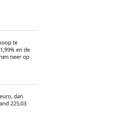
nbieder
andsmotor
uro om je aankoop te
raagt het JKP 1,99% en de
aflossingen komen neer op