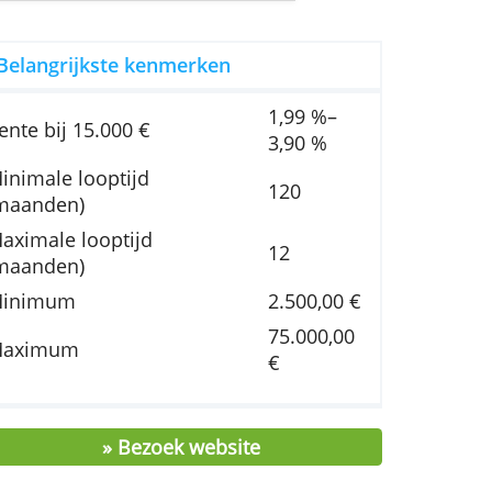
 van € 250,98. Totaal terug te betalen bedrag: €
len.
Belangrijkste kenmerken
1,99
Rente bij 15.000 €
3,90
hem
Minimale looptijd
120
(maanden)
Maximale looptijd
12
(maanden)
,
Minimum
2.500
75.0
r
Maximum
€