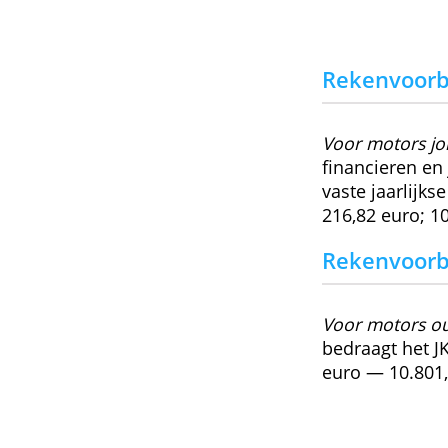
Variabel JKP afhankelijk van de
Verlaag je maandelijkse aflos
Reken
Voor mo
financie
vaste ja
216,82 e