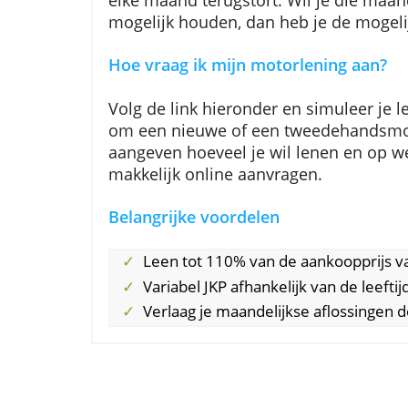
Verder kun je vanaf 2.500 euro 
leent maximaal 110% van de aank
je leent, daarna blijft de loopti
elke maand terugstort. Wil je di
mogelijk houden, dan heb je de 
Hoe vraag ik mijn motorlening 
Volg de link hieronder en simule
om een nieuwe of een tweedehan
aangeven hoeveel je wil lenen en
makkelijk online aanvragen.
Belangrijke voordelen
Leen tot 110% van de aankoopp