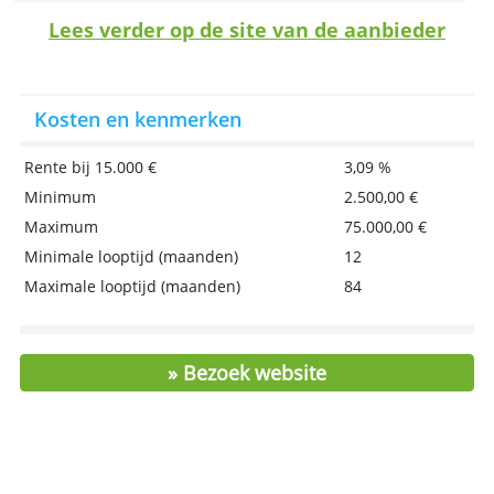
Belangrijkste kenmerken
Vaste rentevoet tijdens de looptijd van je
lening
Lening voor ecologische of
milieuvriendelijke auto's
Je kunt meer lenen als je ook een
verzekering afsluit bij Argenta
Lees verder op de site van de aanbied
Kosten en kenmerken
Rente bij 15.000 €
3,09 %
Minimum
2.500,00 €