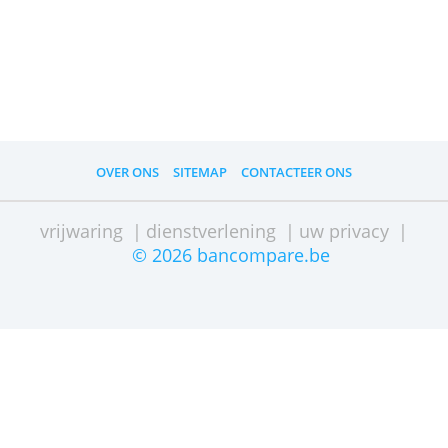
Maximum
75.000,00 €
Minimale looptijd (maanden)
12
Maximale looptijd (maanden)
84
» Bezoek website