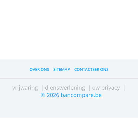
» Bezoek website
Moet ik klant worden bij KBC?
Je kunt bij Bolero beleggen zonder dat
je KBC-klant hoeft te zijn of worden.