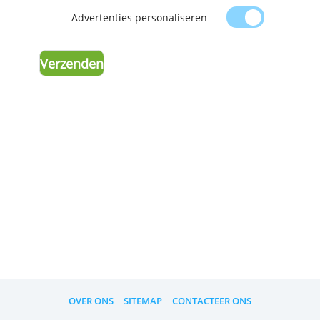
helpen bij het aanmelden voor onze dienste
om uw gegevens te beschermen, of om
uw
advertentieinstellingen
herinneren.
Advertenties personaliseren